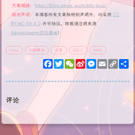
文章链接:
https://blog.mmoe.work/ddlc-linux/
版权声明:
本博客所有文章除特别声明外，均采用
CC
BY-NC-SA 4.0
许可协议。转载请注明来源
Adogecheems的无趣地
！
Linux
问题解决
日常
DDLC
MAS
F
T
W
S
M
E
C
S
a
w
e
i
e
m
o
h
c
i
C
n
s
a
p
a
e
t
h
a
s
i
y
r
b
t
a
W
e
l
L
e
o
e
t
e
n
i
o
r
i
g
n
k
b
e
k
评论
o
r