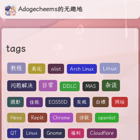
Adogecheems的无趣地
tags
教程
Linux
美化
alist
Arch Linux
杂谈
日常
问题解决
DDLC
MAS
摄影
白嫖
佳能
EOS50D
发疯
Hexo
Replit
Chrome
诗歌
openlist