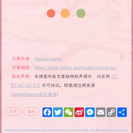
文章作者:
Adogecheems
文章链接:
https://blog.mmoe.work/sakura-trick-so/
版权声明:
本博客所有文章除特别声明外，均采用
CC
BY-NC-SA 4.0
许可协议。转载请注明来源
Adogecheems的无趣地
！
F
T
W
S
M
E
C
S
日常
福利
a
w
e
i
e
m
o
h
c
i
C
n
s
a
p
a
e
t
h
a
s
i
y
r
b
t
a
W
e
l
L
e