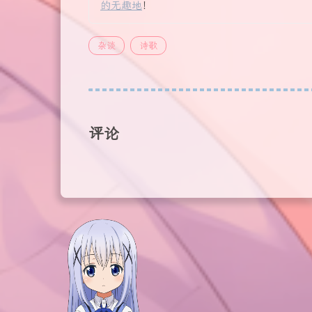
的无趣地
！
杂谈
诗歌
评论