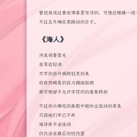
曾经我说过要在博客里写诗的，可惜这眼睛一闭
不过五月确实是躁动的日子。
《海人》
洋流领着星光
在耳边轻语
文字的些许映照轻灵的美
但自然瞬息的巨力拥溺脸颊
那可怖却不允许字符间的意象释放
不过你从嘶吼的高歌中能听出流动的柔美
只因她们早已不再
海洋再不会流动
仅仅活在最后的忧伤里