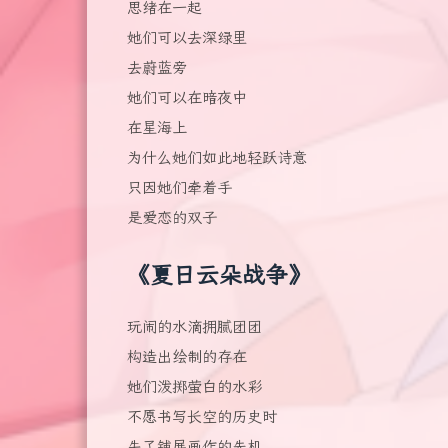
思绪在一起
她们可以去深绿里
去蔚蓝旁
她们可以在暗夜中
在星海上
为什么她们如此地轻跃诗意
只因她们牵着手
是爱恋的双子
《夏日云朵战争》
玩闹的水滴拥腻团团
构造出绘制的存在
她们泼掷萤白的水彩
不愿书写长空的历史时
失了铺展画作的先机