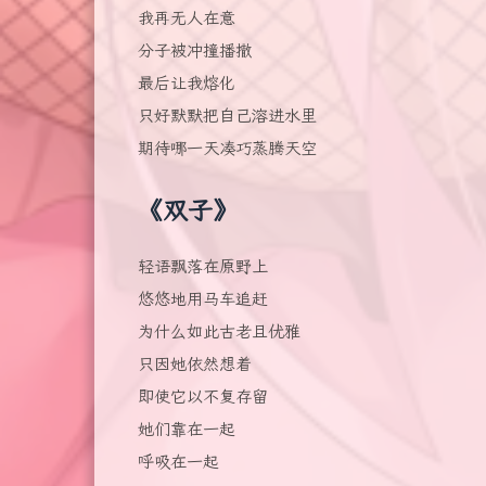
我再无人在意
分子被冲撞播撒
最后让我熔化
只好默默把自己溶进水里
期待哪一天凑巧蒸腾天空
《双子》
轻语飘落在原野上
悠悠地用马车追赶
为什么如此古老且优雅
只因她依然想着
即使它以不复存留
她们靠在一起
呼吸在一起