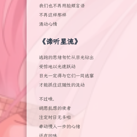
我们也不再用脸颊言语
不再这样那样
涌动心情
《谛听星流》
逃跑的思绪匆忙从目光钻出
受惊地以光速跃动
目光一定得与它们一同逃窜
才能抓住这随性的流动
不过哦，
胡思乱想的使者
注定时日无多啦
牵动慢人一步的心绪
还在回味