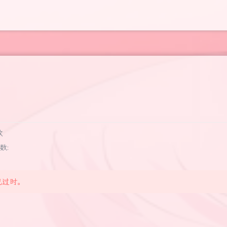
歌
数:
已过时。