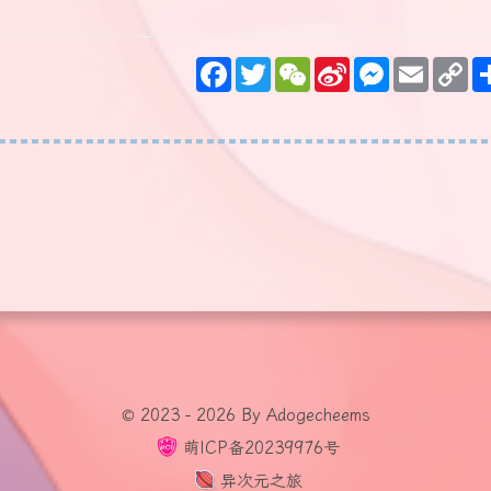
F
T
W
S
M
E
C
a
w
e
i
e
m
o
c
i
C
n
s
a
p
e
t
h
a
s
i
y
b
t
a
W
e
l
L
o
e
t
e
n
i
o
r
i
g
n
k
b
e
k
o
r
© 2023 - 2026 By Adogecheems
萌ICP备20239976号
异次元之旅