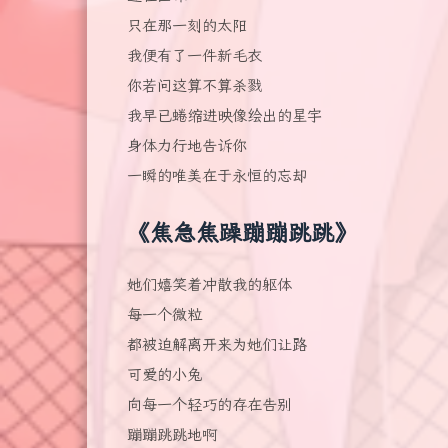
只在那一刻的太阳
我便有了一件新毛衣
你若问这算不算杀戮
我早已蜷缩进映像绘出的星宇
身体力行地告诉你
一瞬的唯美在于永恒的忘却
《焦急焦躁蹦蹦跳跳》
她们嬉笑着冲散我的躯体
每一个微粒
都被迫解离开来为她们让路
可爱的小兔
向每一个轻巧的存在告别
蹦蹦跳跳地啊